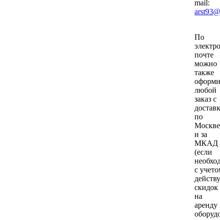
mail:
arst93@
По
электр
почте
можно
также
оформи
любой
заказ с
достав
по
Москве
и за
МКАД
(если
необхо
с учето
действ
скидок
на
аренду
оборуд