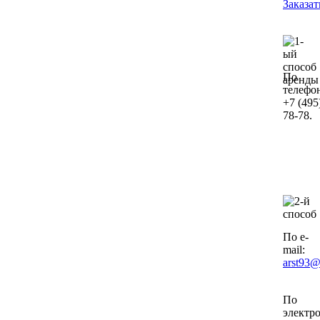
По
телефо
+7 (495
78-78.
По e-
mail:
arst93@
По
электр