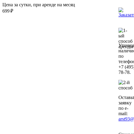
Цена за сутки, при аренде на месяц
699
₽
Уточни
наличи
по
телефо
+7 (495
78-78.
Оставь
заявку
по e-
mail:
arst93@