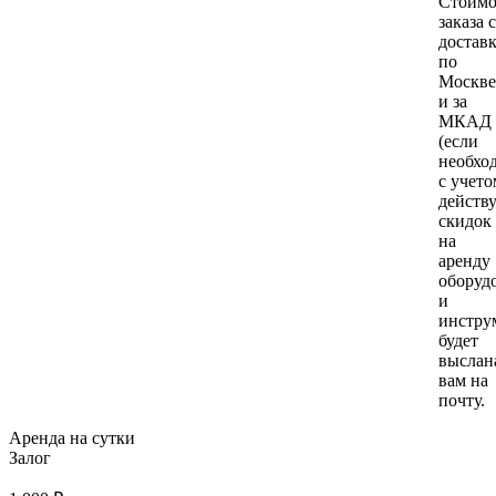
Стоимо
заказа с
достав
по
Москве
и за
МКАД
(если
необхо
с учето
действ
скидок
на
аренду
оборуд
и
инстру
будет
выслан
вам на
почту.
Аренда на сутки
Залог