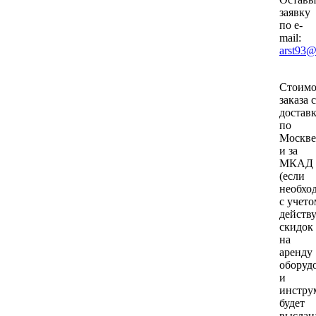
заявку
по e-
mail:
arst93@
Стоимо
заказа с
достав
по
Москве
и за
МКАД
(если
необхо
с учето
действ
скидок
на
аренду
оборуд
и
инстру
будет
выслан