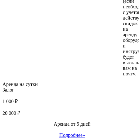
(если
необхо
с учето
действ
скидок
на
аренду
оборуд
и
инстру
будет
выслан
вам на
почту.
Аренда на сутки
Залог
1 000 ₽
20 000 ₽
Аренда от 5 дней
Подробнее»