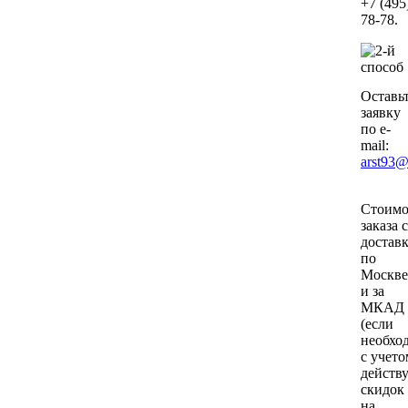
+7 (495
78-78.
Оставь
заявку
по e-
mail:
arst93@
Стоимо
заказа с
достав
по
Москве
и за
МКАД
(если
необхо
с учето
действ
скидок
на