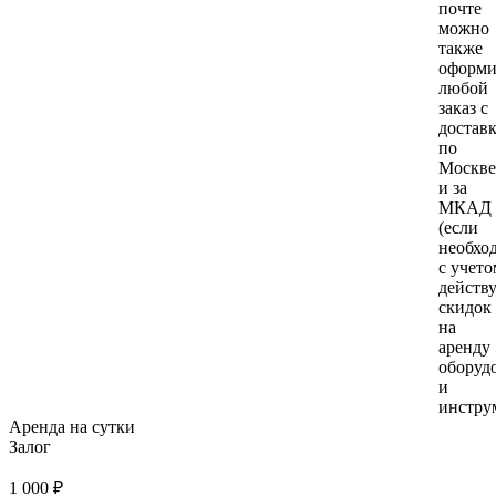
почте
можно
также
оформи
любой
заказ с
достав
по
Москве
и за
МКАД
(если
необхо
с учето
действ
скидок
на
аренду
оборуд
и
инстру
Аренда на сутки
Залог
1 000 ₽