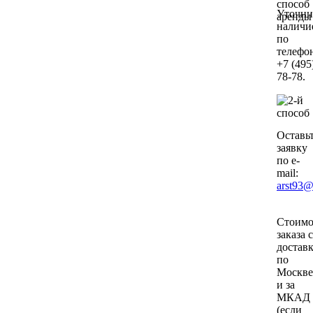
Уточни
наличи
по
телефо
+7 (495
78-78.
Оставь
заявку
по e-
mail:
arst93@
Стоимо
заказа с
достав
по
Москве
и за
МКАД
(если