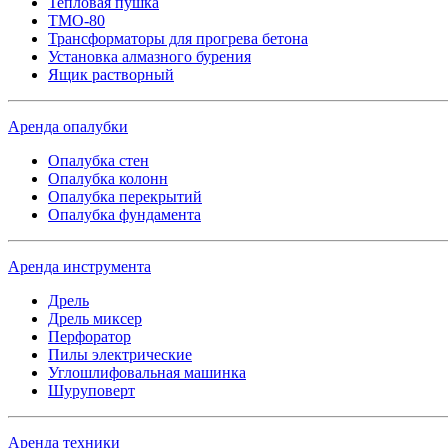
Тепловая пушка
ТМО-80
Трансформаторы для прогрева бетона
Установка алмазного бурения
Ящик растворный
Аренда опалубки
Опалубка стен
Опалубка колонн
Опалубка перекрытий
Опалубка фундамента
Аренда инструмента
Дрель
Дрель миксер
Перфоратор
Пилы электрические
Углошлифовальная машинка
Шуруповерт
Аренда техники