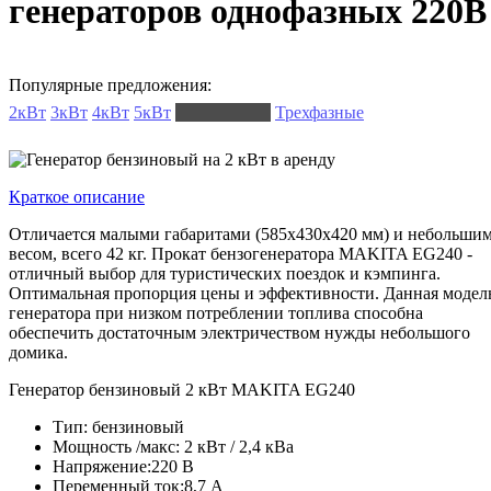
генераторов однофазных 220В
Популярные предложения:
2кВт
3кВт
4кВт
5кВт
Однофазные
Трехфазные
Краткое описание
Отличается малыми габаритами (585х430х420 мм) и небольши
весом, всего 42 кг. Прокат бензогенератора MAKITA EG240 -
отличный выбор для туристических поездок и кэмпинга.
Оптимальная пропорция цены и эффективности. Данная модел
генератора при низком потреблении топлива способна
обеспечить достаточным электричеством нужды небольшого
домика.
Генератор бензиновый 2 кВт MAKITA EG240
Тип:
бензиновый
Мощность /макс:
2 кВт / 2,4 кВа
Напряжение:
220 В
Переменный ток:
8,7 А