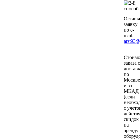
Оставь
заявку
по e-
mail:
arst93@
Стоимо
заказа с
достав
по
Москве
и за
МКАД
(если
необхо
с учето
действ
скидок
на
аренду
оборуд