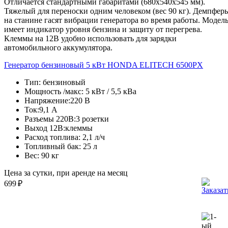
Отличается стандартными габаритами (680х540х545 мм).
Тяжелый для переноски одним человеком (вес 90 кг). Демпфер
на станине гасят вибрации генератора во время работы. Модел
имеет индикатор уровня бензина и защиту от перегрева.
Клеммы на 12В удобно использовать для зарядки
автомобильного аккумулятора.
Генератор бензиновый 5 кВт HONDA ELITECH 6500PX
Тип:
бензиновый
Мощность /макс:
5 кВт / 5,5 кВа
Напряжение:
220 В
Ток:
9,1 А
Разъемы 220В:
3 розетки
Выход 12В:
клеммы
Расход топлива:
2,1 л/ч
Топливный бак:
25 л
Вес:
90 кг
Цена за сутки, при аренде на месяц
699
₽