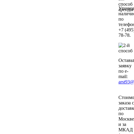
Уточни
наличи
по
телефо
+7 (495
78-78.
Оставь
заявку
по e-
mail:
arst93@
Стоимо
заказа с
достав
по
Москве
и за
МКАД