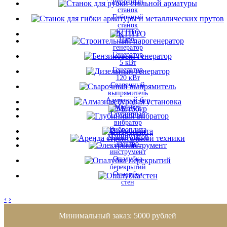
Рубочный
станок
Гибочный
станок
КТПТО
Паро-
генератор
Генератор
5 кВт
Генератор
120 кВт
Сварочный
выпрямитель
Алмазный бур
Мотобур
Глубинный
вибратор
Виброплита
Манипулятор
Электро-
инструмент
Опалубка
перекрытий
Опалубка
стен
‹
›
Минимальный заказ: 5000 рублей