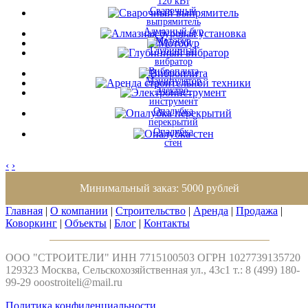
120 кВт
Сварочный
выпрямитель
Алмазный бур
Мотобур
Глубинный
вибратор
Виброплита
Манипулятор
Электро-
инструмент
Опалубка
перекрытий
Опалубка
стен
‹
›
Минимальный заказ: 5000 рублей
Главная
|
О компании
|
Строительство
|
Аренда
|
Продажа
|
Коворкинг
|
Объекты
|
Блог
|
Контакты
ООО "СТРОИТЕЛИ" ИНН 7715100503 ОГРН 1027739135720
129323 Москва, Сельскохозяйственная ул., 43с1 т.: 8 (499) 180-
99-29
ooostroiteli@mail.ru
Политика конфиденциальности