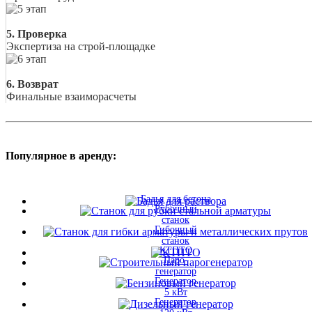
5. Проверка
Экспертиза на строй-площадке
6. Возврат
Финальные взаиморасчеты
Популярное в аренду:
Бадья для бетона
Рубочный
станок
Гибочный
станок
КТПТО
Паро-
генератор
Генератор
5 кВт
Генератор